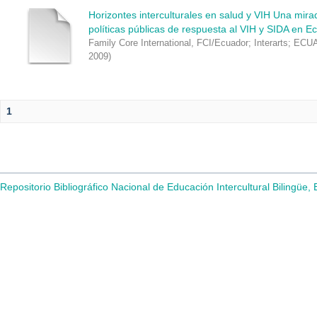
Horizontes interculturales en salud y VIH Una mirad
políticas públicas de respuesta al VIH y SIDA en E
Family Core International, FCI/Ecuador
;
Interarts
;
ECU
2009
)
1
Repositorio Bibliográfico Nacional de Educación Intercultural Bilingüe,