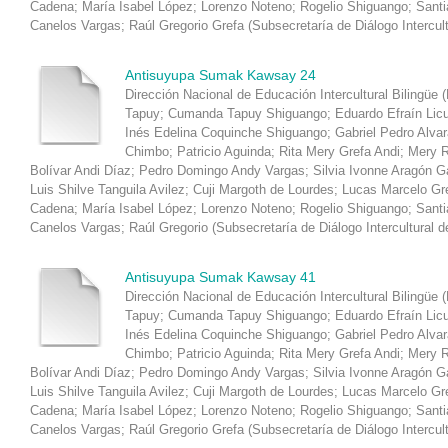
Cadena
;
María Isabel López
;
Lorenzo Noteno
;
Rogelio Shiguango
;
Santi
Canelos Vargas
;
Raúl Gregorio Grefa
(
Subsecretaría de Diálogo Intercul
Antisuyupa Sumak Kawsay 24
Dirección Nacional de Educación Intercultural Bilingüe 
Tapuy
;
Cumanda Tapuy Shiguango
;
Eduardo Efraín Lic
Inés Edelina Coquinche Shiguango
;
Gabriel Pedro Alva
Chimbo
;
Patricio Aguinda
;
Rita Mery Grefa Andi
;
Mery R
Bolívar Andi Díaz
;
Pedro Domingo Andy Vargas
;
Silvia Ivonne Aragón 
Luis Shilve Tanguila Avilez
;
Cuji Margoth de Lourdes
;
Lucas Marcelo Gr
Cadena
;
María Isabel López
;
Lorenzo Noteno
;
Rogelio Shiguango
;
Santi
Canelos Vargas
;
Raúl Gregorio
(
Subsecretaría de Diálogo Intercultural d
Antisuyupa Sumak Kawsay 41
Dirección Nacional de Educación Intercultural Bilingüe 
Tapuy
;
Cumanda Tapuy Shiguango
;
Eduardo Efraín Lic
Inés Edelina Coquinche Shiguango
;
Gabriel Pedro Alva
Chimbo
;
Patricio Aguinda
;
Rita Mery Grefa Andi
;
Mery R
Bolívar Andi Díaz
;
Pedro Domingo Andy Vargas
;
Silvia Ivonne Aragón 
Luis Shilve Tanguila Avilez
;
Cuji Margoth de Lourdes
;
Lucas Marcelo Gr
Cadena
;
María Isabel López
;
Lorenzo Noteno
;
Rogelio Shiguango
;
Santi
Canelos Vargas
;
Raúl Gregorio Grefa
(
Subsecretaría de Diálogo Intercul