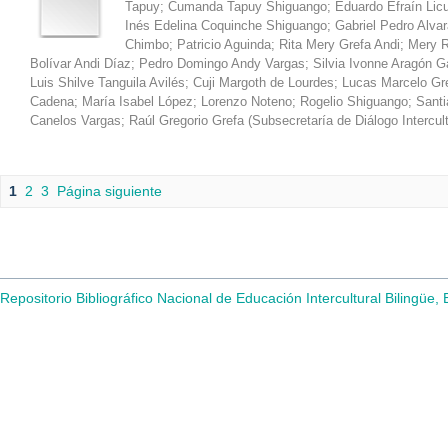
Tapuy
;
Cumanda Tapuy Shiguango
;
Eduardo Efraín Lic
Inés Edelina Coquinche Shiguango
;
Gabriel Pedro Alva
Chimbo
;
Patricio Aguinda
;
Rita Mery Grefa Andi
;
Mery R
Bolívar Andi Díaz
;
Pedro Domingo Andy Vargas
;
Silvia Ivonne Aragón 
Luis Shilve Tanguila Avilés
;
Cuji Margoth de Lourdes
;
Lucas Marcelo Gr
Cadena
;
María Isabel López
;
Lorenzo Noteno
;
Rogelio Shiguango
;
Santi
Canelos Vargas
;
Raúl Gregorio Grefa
(
Subsecretaría de Diálogo Intercul
1
2
3
Página siguiente
Repositorio Bibliográfico Nacional de Educación Intercultural Bilingüe,