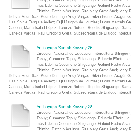
Inés Edelina Coquinche Shiguango
;
Gabriel Pedro Alva
Chimbo
;
Patricio Aguinda
;
Rita Mery Grefa Andi
;
Mery R
Bolívar Andi Díaz
;
Pedro Domingo Andy Vargas
;
Silvia Ivonne Aragón 
Luis Shilve Tanguila Avilez
;
Cuji Margoth de Lourdes
;
Lucas Marcelo Gr
Cadena
;
María Isabel López
;
Lorenzo Noteno
;
Rogelio Shiguango
;
Santi
Canelos Vargas
;
Raúl Gregorio Grefa
(
Subsecretaría de Diálogo Intercul
Antisuyupa Sumak Kawsay 26
Dirección Nacional de Educación Intercultural Bilingüe 
Tapuy
;
Cumanda Tapuy Shiguango
;
Eduardo Efraín Lic
Inés Edelina Coquinche Shiguango
;
Gabriel Pedro Alva
Chimbo
;
Patricio Aguinda
;
Rita Mery Grefa Andi
;
Mery R
Bolívar Andi Díaz
;
Pedro Domingo Andy Vargas
;
Silvia Ivonne Aragón 
Luis Shilve Tanguila Avilez
;
Cuji Margoth de Lourdes
;
Lucas Marcelo Gr
Cadena
;
María Isabel López
;
Lorenzo Noteno
;
Rogelio Shiguango
;
Santi
Canelos Vargas
;
Raúl Gregorio Grefa
(
Subsecretaría de Diálogo Intercul
Antisuyupa Sumak Kawsay 28
Dirección Nacional de Educación Intercultural Bilingüe 
Tapuy
;
Cumanda Tapuy Shiguango
;
Eduardo Efraín Lic
Inés Edelina Coquinche Shiguango
;
Gabriel Pedro Alva
Chimbo
;
Patricio Aguinda
;
Rita Mery Grefa Andi
;
Mery R