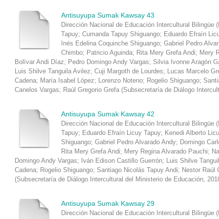
Antisuyupa Sumak Kawsay 43
Dirección Nacional de Educación Intercultural Bilingüe 
Tapuy
;
Cumanda Tapuy Shiguango
;
Eduardo Efraín Lic
Inés Edelina Coquinche Shiguango
;
Gabriel Pedro Alva
Chimbo
;
Patricio Aguinda
;
Rita Mery Grefa Andi
;
Mery R
Bolívar Andi Díaz
;
Pedro Domingo Andy Vargas
;
Silvia Ivonne Aragón 
Luis Shilve Tanguila Avilez
;
Cuji Margoth de Lourdes
;
Lucas Marcelo Gr
Cadena
;
María Isabel López
;
Lorenzo Noteno
;
Rogelio Shiguango
;
Santi
Canelos Vargas
;
Raúl Gregorio Grefa
(
Subsecretaría de Diálogo Intercul
Antisuyupa Sumak Kawsay 42
Dirección Nacional de Educación Intercultural Bilingüe 
Tapuy
;
Eduardo Efraín Licuy Tapuy
;
Kenedi Alberto Lic
Shiguango
;
Gabriel Pedro Alvarado Andy
;
Domingo Carl
Rita Mery Grefa Andi
;
Mery Regina Alvarado Pauchi
;
Na
Domingo Andy Vargas
;
Iván Edison Castillo Guerrón
;
Luis Shilve Tangui
Cadena
;
Rogelio Shiguango
;
Santiago Nicolás Tapuy Andi
;
Nestor Raúl 
(
Subsecretaría de Diálogo Intercultural del Ministerio de Educación
,
201
Antisuyupa Sumak Kawsay 29
Dirección Nacional de Educación Intercultural Bilingüe 