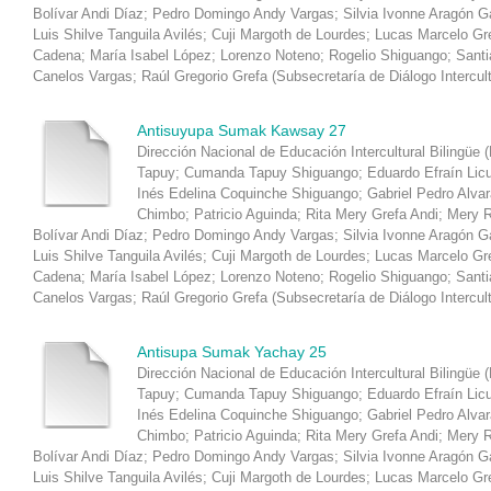
Bolívar Andi Díaz
;
Pedro Domingo Andy Vargas
;
Silvia Ivonne Aragón 
Luis Shilve Tanguila Avilés
;
Cuji Margoth de Lourdes
;
Lucas Marcelo Gr
Cadena
;
María Isabel López
;
Lorenzo Noteno
;
Rogelio Shiguango
;
Santi
Canelos Vargas
;
Raúl Gregorio Grefa
(
Subsecretaría de Diálogo Intercul
Antisuyupa Sumak Kawsay 27
Dirección Nacional de Educación Intercultural Bilingüe 
Tapuy
;
Cumanda Tapuy Shiguango
;
Eduardo Efraín Lic
Inés Edelina Coquinche Shiguango
;
Gabriel Pedro Alva
Chimbo
;
Patricio Aguinda
;
Rita Mery Grefa Andi
;
Mery R
Bolívar Andi Díaz
;
Pedro Domingo Andy Vargas
;
Silvia Ivonne Aragón 
Luis Shilve Tanguila Avilés
;
Cuji Margoth de Lourdes
;
Lucas Marcelo Gr
Cadena
;
María Isabel López
;
Lorenzo Noteno
;
Rogelio Shiguango
;
Santi
Canelos Vargas
;
Raúl Gregorio Grefa
(
Subsecretaría de Diálogo Intercul
Antisupa Sumak Yachay 25
Dirección Nacional de Educación Intercultural Bilingüe 
Tapuy
;
Cumanda Tapuy Shiguango
;
Eduardo Efraín Lic
Inés Edelina Coquinche Shiguango
;
Gabriel Pedro Alva
Chimbo
;
Patricio Aguinda
;
Rita Mery Grefa Andi
;
Mery R
Bolívar Andi Díaz
;
Pedro Domingo Andy Vargas
;
Silvia Ivonne Aragón 
Luis Shilve Tanguila Avilés
;
Cuji Margoth de Lourdes
;
Lucas Marcelo Gr