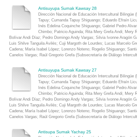
Antisuyupa Sumak Kawsay 28
Dirección Nacional de Educación Intercultural Bilingüe 
Tapuy
;
Cumanda Tapuy Shiguango
;
Eduardo Efraín Lic
Inés Edelina Coquinche Shiguango
;
Gabriel Pedro Alva
Chimbo
;
Patricio Aguinda
;
Rita Mery Grefa Andi
;
Mery R
Bolívar Andi Díaz
;
Pedro Domingo Andy Vargas
;
Silvia Ivonne Aragón 
Luis Shilve Tanguila Avilés
;
Cuji Margoth de Lourdes
;
Lucas Marcelo Gr
Cadena
;
María Isabel López
;
Lorenzo Noteno
;
Rogelio Shiguango
;
Santi
Canelos Vargas
;
Raúl Gregorio Grefa
(
Subsecretaría de Diálogo Intercul
Antisuyupa Sumak Kawsay 27
Dirección Nacional de Educación Intercultural Bilingüe 
Tapuy
;
Cumanda Tapuy Shiguango
;
Eduardo Efraín Lic
Inés Edelina Coquinche Shiguango
;
Gabriel Pedro Alva
Chimbo
;
Patricio Aguinda
;
Rita Mery Grefa Andi
;
Mery R
Bolívar Andi Díaz
;
Pedro Domingo Andy Vargas
;
Silvia Ivonne Aragón 
Luis Shilve Tanguila Avilés
;
Cuji Margoth de Lourdes
;
Lucas Marcelo Gr
Cadena
;
María Isabel López
;
Lorenzo Noteno
;
Rogelio Shiguango
;
Santi
Canelos Vargas
;
Raúl Gregorio Grefa
(
Subsecretaría de Diálogo Intercul
Antisupa Sumak Yachay 25