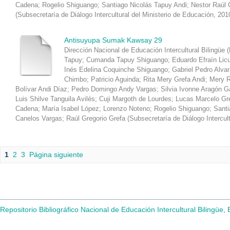
Cadena
;
Rogelio Shiguango
;
Santiago Nicolás Tapuy Andi
;
Nestor Raúl 
(
Subsecretaría de Diálogo Intercultural del Ministerio de Educación
,
201
Antisuyupa Sumak Kawsay 29
Dirección Nacional de Educación Intercultural Bilingüe 
Tapuy
;
Cumanda Tapuy Shiguango
;
Eduardo Efraín Lic
Inés Edelina Coquinche Shiguango
;
Gabriel Pedro Alva
Chimbo
;
Patricio Aguinda
;
Rita Mery Grefa Andi
;
Mery R
Bolívar Andi Díaz
;
Pedro Domingo Andy Vargas
;
Silvia Ivonne Aragón 
Luis Shilve Tanguila Avilés
;
Cuji Margoth de Lourdes
;
Lucas Marcelo Gr
Cadena
;
María Isabel López
;
Lorenzo Noteno
;
Rogelio Shiguango
;
Santi
Canelos Vargas
;
Raúl Gregorio Grefa
(
Subsecretaría de Diálogo Intercul
1
2
3
Página siguiente
Repositorio Bibliográfico Nacional de Educación Intercultural Bilingüe,