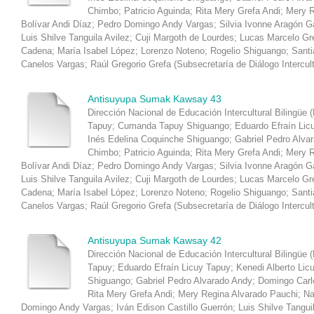
Chimbo
;
Patricio Aguinda
;
Rita Mery Grefa Andi
;
Mery R
Bolívar Andi Díaz
;
Pedro Domingo Andy Vargas
;
Silvia Ivonne Aragón 
Luis Shilve Tanguila Avilez
;
Cuji Margoth de Lourdes
;
Lucas Marcelo Gr
Cadena
;
María Isabel López
;
Lorenzo Noteno
;
Rogelio Shiguango
;
Santi
Canelos Vargas
;
Raúl Gregorio Grefa
(
Subsecretaría de Diálogo Intercul
Antisuyupa Sumak Kawsay 43
Dirección Nacional de Educación Intercultural Bilingüe 
Tapuy
;
Cumanda Tapuy Shiguango
;
Eduardo Efraín Lic
Inés Edelina Coquinche Shiguango
;
Gabriel Pedro Alva
Chimbo
;
Patricio Aguinda
;
Rita Mery Grefa Andi
;
Mery R
Bolívar Andi Díaz
;
Pedro Domingo Andy Vargas
;
Silvia Ivonne Aragón 
Luis Shilve Tanguila Avilez
;
Cuji Margoth de Lourdes
;
Lucas Marcelo Gr
Cadena
;
María Isabel López
;
Lorenzo Noteno
;
Rogelio Shiguango
;
Santi
Canelos Vargas
;
Raúl Gregorio Grefa
(
Subsecretaría de Diálogo Intercul
Antisuyupa Sumak Kawsay 42
Dirección Nacional de Educación Intercultural Bilingüe 
Tapuy
;
Eduardo Efraín Licuy Tapuy
;
Kenedi Alberto Lic
Shiguango
;
Gabriel Pedro Alvarado Andy
;
Domingo Carl
Rita Mery Grefa Andi
;
Mery Regina Alvarado Pauchi
;
Na
Domingo Andy Vargas
;
Iván Edison Castillo Guerrón
;
Luis Shilve Tangui