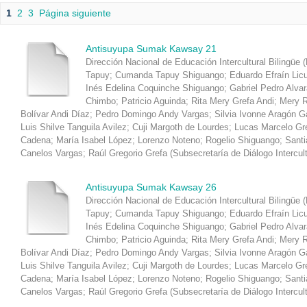
1
2
3
Página siguiente
Antisuyupa Sumak Kawsay 21
Dirección Nacional de Educación Intercultural Bilingüe 
Tapuy
;
Cumanda Tapuy Shiguango
;
Eduardo Efraín Lic
Inés Edelina Coquinche Shiguango
;
Gabriel Pedro Alva
Chimbo
;
Patricio Aguinda
;
Rita Mery Grefa Andi
;
Mery R
Bolívar Andi Díaz
;
Pedro Domingo Andy Vargas
;
Silvia Ivonne Aragón 
Luis Shilve Tanguila Avilez
;
Cuji Margoth de Lourdes
;
Lucas Marcelo Gr
Cadena
;
María Isabel López
;
Lorenzo Noteno
;
Rogelio Shiguango
;
Santi
Canelos Vargas
;
Raúl Gregorio Grefa
(
Subsecretaría de Diálogo Intercul
Antisuyupa Sumak Kawsay 26
Dirección Nacional de Educación Intercultural Bilingüe 
Tapuy
;
Cumanda Tapuy Shiguango
;
Eduardo Efraín Lic
Inés Edelina Coquinche Shiguango
;
Gabriel Pedro Alva
Chimbo
;
Patricio Aguinda
;
Rita Mery Grefa Andi
;
Mery R
Bolívar Andi Díaz
;
Pedro Domingo Andy Vargas
;
Silvia Ivonne Aragón 
Luis Shilve Tanguila Avilez
;
Cuji Margoth de Lourdes
;
Lucas Marcelo Gr
Cadena
;
María Isabel López
;
Lorenzo Noteno
;
Rogelio Shiguango
;
Santi
Canelos Vargas
;
Raúl Gregorio Grefa
(
Subsecretaría de Diálogo Intercul