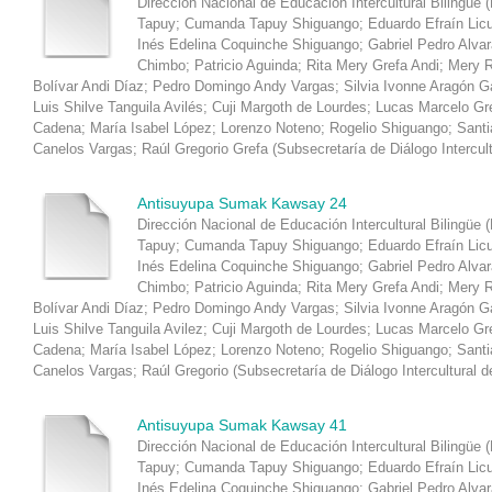
Dirección Nacional de Educación Intercultural Bilingüe 
Tapuy
;
Cumanda Tapuy Shiguango
;
Eduardo Efraín Lic
Inés Edelina Coquinche Shiguango
;
Gabriel Pedro Alva
Chimbo
;
Patricio Aguinda
;
Rita Mery Grefa Andi
;
Mery R
Bolívar Andi Díaz
;
Pedro Domingo Andy Vargas
;
Silvia Ivonne Aragón 
Luis Shilve Tanguila Avilés
;
Cuji Margoth de Lourdes
;
Lucas Marcelo Gr
Cadena
;
María Isabel López
;
Lorenzo Noteno
;
Rogelio Shiguango
;
Santi
Canelos Vargas
;
Raúl Gregorio Grefa
(
Subsecretaría de Diálogo Intercul
Antisuyupa Sumak Kawsay 24
Dirección Nacional de Educación Intercultural Bilingüe 
Tapuy
;
Cumanda Tapuy Shiguango
;
Eduardo Efraín Lic
Inés Edelina Coquinche Shiguango
;
Gabriel Pedro Alva
Chimbo
;
Patricio Aguinda
;
Rita Mery Grefa Andi
;
Mery R
Bolívar Andi Díaz
;
Pedro Domingo Andy Vargas
;
Silvia Ivonne Aragón 
Luis Shilve Tanguila Avilez
;
Cuji Margoth de Lourdes
;
Lucas Marcelo Gr
Cadena
;
María Isabel López
;
Lorenzo Noteno
;
Rogelio Shiguango
;
Santi
Canelos Vargas
;
Raúl Gregorio
(
Subsecretaría de Diálogo Intercultural d
Antisuyupa Sumak Kawsay 41
Dirección Nacional de Educación Intercultural Bilingüe 
Tapuy
;
Cumanda Tapuy Shiguango
;
Eduardo Efraín Lic
Inés Edelina Coquinche Shiguango
;
Gabriel Pedro Alva