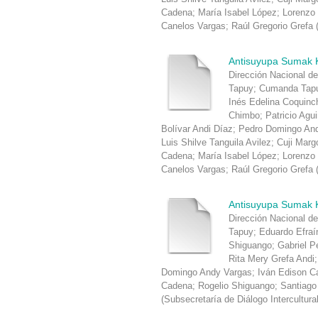
Cadena
;
María Isabel López
;
Lorenzo
Canelos Vargas
;
Raúl Gregorio Grefa
Antisuyupa Sumak 
Dirección Nacional de
Tapuy
;
Cumanda Tapu
Inés Edelina Coquin
Chimbo
;
Patricio Agu
Bolívar Andi Díaz
;
Pedro Domingo An
Luis Shilve Tanguila Avilez
;
Cuji Marg
Cadena
;
María Isabel López
;
Lorenzo
Canelos Vargas
;
Raúl Gregorio Grefa
Antisuyupa Sumak 
Dirección Nacional de
Tapuy
;
Eduardo Efraí
Shiguango
;
Gabriel P
Rita Mery Grefa Andi
Domingo Andy Vargas
;
Iván Edison Ca
Cadena
;
Rogelio Shiguango
;
Santiago
(
Subsecretaría de Diálogo Intercultura