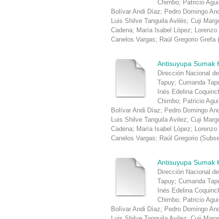
Chimbo
;
Patricio Agu
Bolívar Andi Díaz
;
Pedro Domingo An
Luis Shilve Tanguila Avilés
;
Cuji Marg
Cadena
;
María Isabel López
;
Lorenzo
Canelos Vargas
;
Raúl Gregorio Grefa
Antisuyupa Sumak 
Dirección Nacional de
Tapuy
;
Cumanda Tapu
Inés Edelina Coquin
Chimbo
;
Patricio Agu
Bolívar Andi Díaz
;
Pedro Domingo An
Luis Shilve Tanguila Avilez
;
Cuji Marg
Cadena
;
María Isabel López
;
Lorenzo
Canelos Vargas
;
Raúl Gregorio
(
Subsec
Antisuyupa Sumak 
Dirección Nacional de
Tapuy
;
Cumanda Tapu
Inés Edelina Coquin
Chimbo
;
Patricio Agu
Bolívar Andi Díaz
;
Pedro Domingo An
Luis Shilve Tanguila Avilez
;
Cuji Marg