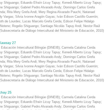
y Shiguango
;
Eduardo Efraín Licuy Tapuy
;
Kenedi Alberto Licuy Tapuy
;
che Shiguango
;
Gabriel Pedro Alvarado Andy
;
Domingo Carlos Grefa
inda
;
Rita Mery Grefa Andi
;
Mery Regina Alvarado Pauchi
;
Natanael
dy Vargas
;
Silvia Ivonne Aragón Gayas
;
Iván Edison Castillo Guerrón
;
oth de Lourdes
;
Lucas Marcelo Grefa Cerda
;
Edison Felipe Hidalgo
 Noteno
;
Rogelio Shiguango
;
Santiago Nicolás Tapuy Andi
;
Nestor Raúl
(
Subsecretaría de Diálogo Intercultural del Ministerio de Educación
,
2010
)
Kawsay 27
 Educación Intercultural Bilingüe (DINEIB)
;
Carmela Catalina Cerda
y Shiguango
;
Eduardo Efraín Licuy Tapuy
;
Kenedi Alberto Licuy Tapuy
;
che Shiguango
;
Gabriel Pedro Alvarado Andy
;
Domingo Carlos Grefa
inda
;
Rita Mery Grefa Andi
;
Mery Regina Alvarado Pauchi
;
Natanael
dy Vargas
;
Silvia Ivonne Aragón Gayas
;
Iván Edison Castillo Guerrón
;
oth de Lourdes
;
Lucas Marcelo Grefa Cerda
;
Edison Felipe Hidalgo
 Noteno
;
Rogelio Shiguango
;
Santiago Nicolás Tapuy Andi
;
Nestor Raúl
(
Subsecretaría de Diálogo Intercultural del Ministerio de Educación
,
2010
)
chay 25
 Educación Intercultural Bilingüe (DINEIB)
;
Carmela Catalina Cerda
y Shiguango
;
Eduardo Efraín Licuy Tapuy
;
Kenedi Alberto Licuy Tapuy
;
che Shiguango
;
Gabriel Pedro Alvarado Andy
;
Domingo Carlos Grefa