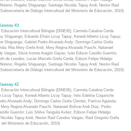
 Noteno
;
Rogelio Shiguango
;
Santiago Nicolás Tapuy Andi
;
Nestor Raúl
(
Subsecretaría de Diálogo Intercultural del Ministerio de Educación
,
2010
)
Kawsay 43
 Educación Intercultural Bilingüe (DINEIB)
;
Carmela Catalina Cerda
y Shiguango
;
Eduardo Efraín Licuy Tapuy
;
Kenedi Alberto Licuy Tapuy
;
che Shiguango
;
Gabriel Pedro Alvarado Andy
;
Domingo Carlos Grefa
inda
;
Rita Mery Grefa Andi
;
Mery Regina Alvarado Pauchi
;
Natanael
dy Vargas
;
Silvia Ivonne Aragón Gayas
;
Iván Edison Castillo Guerrón
;
oth de Lourdes
;
Lucas Marcelo Grefa Cerda
;
Edison Felipe Hidalgo
 Noteno
;
Rogelio Shiguango
;
Santiago Nicolás Tapuy Andi
;
Nestor Raúl
(
Subsecretaría de Diálogo Intercultural del Ministerio de Educación
,
2010
)
Kawsay 42
 Educación Intercultural Bilingüe (DINEIB)
;
Carmela Catalina Cerda
n Licuy Tapuy
;
Kenedi Alberto Licuy Tapuy
;
Inés Edelina Coquinche
edro Alvarado Andy
;
Domingo Carlos Grefa Chimbo
;
Patricio Aguinda
;
;
Mery Regina Alvarado Pauchi
;
Natanael Bolívar Andi Díaz
;
Pedro
stillo Guerrón
;
Luis Shilve Tanguila Avilez
;
Edison Felipe Hidalgo
 Nicolás Tapuy Andi
;
Nestor Raúl Canelos Vargas
;
Raúl Gregorio Grefa
l del Ministerio de Educación
,
2010
)