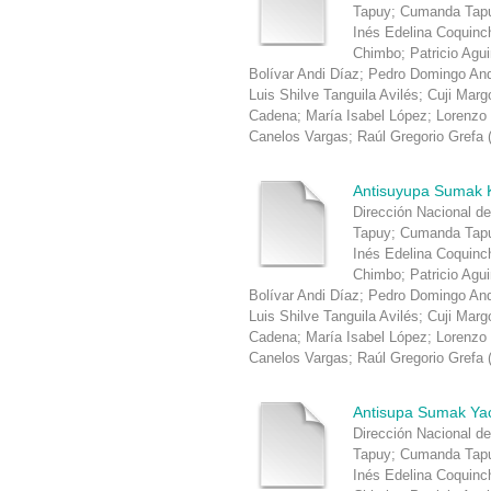
Tapuy
;
Cumanda Tapu
Inés Edelina Coquin
Chimbo
;
Patricio Agu
Bolívar Andi Díaz
;
Pedro Domingo An
Luis Shilve Tanguila Avilés
;
Cuji Marg
Cadena
;
María Isabel López
;
Lorenzo
Canelos Vargas
;
Raúl Gregorio Grefa
Antisuyupa Sumak 
Dirección Nacional de
Tapuy
;
Cumanda Tapu
Inés Edelina Coquin
Chimbo
;
Patricio Agu
Bolívar Andi Díaz
;
Pedro Domingo An
Luis Shilve Tanguila Avilés
;
Cuji Marg
Cadena
;
María Isabel López
;
Lorenzo
Canelos Vargas
;
Raúl Gregorio Grefa
Antisupa Sumak Ya
Dirección Nacional de
Tapuy
;
Cumanda Tapu
Inés Edelina Coquin