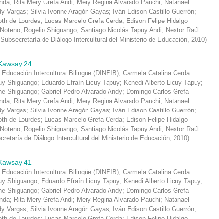
inda
;
Rita Mery Grefa Andi
;
Mery Regina Alvarado Pauchi
;
Natanael
dy Vargas
;
Silvia Ivonne Aragón Gayas
;
Iván Edison Castillo Guerrón
;
oth de Lourdes
;
Lucas Marcelo Grefa Cerda
;
Edison Felipe Hidalgo
 Noteno
;
Rogelio Shiguango
;
Santiago Nicolás Tapuy Andi
;
Nestor Raúl
(
Subsecretaría de Diálogo Intercultural del Ministerio de Educación
,
2010
)
Kawsay 24
 Educación Intercultural Bilingüe (DINEIB)
;
Carmela Catalina Cerda
y Shiguango
;
Eduardo Efraín Licuy Tapuy
;
Kenedi Alberto Licuy Tapuy
;
che Shiguango
;
Gabriel Pedro Alvarado Andy
;
Domingo Carlos Grefa
inda
;
Rita Mery Grefa Andi
;
Mery Regina Alvarado Pauchi
;
Natanael
dy Vargas
;
Silvia Ivonne Aragón Gayas
;
Iván Edison Castillo Guerrón
;
oth de Lourdes
;
Lucas Marcelo Grefa Cerda
;
Edison Felipe Hidalgo
 Noteno
;
Rogelio Shiguango
;
Santiago Nicolás Tapuy Andi
;
Nestor Raúl
retaría de Diálogo Intercultural del Ministerio de Educación
,
2010
)
Kawsay 41
 Educación Intercultural Bilingüe (DINEIB)
;
Carmela Catalina Cerda
y Shiguango
;
Eduardo Efraín Licuy Tapuy
;
Kenedi Alberto Licuy Tapuy
;
che Shiguango
;
Gabriel Pedro Alvarado Andy
;
Domingo Carlos Grefa
inda
;
Rita Mery Grefa Andi
;
Mery Regina Alvarado Pauchi
;
Natanael
dy Vargas
;
Silvia Ivonne Aragón Gayas
;
Iván Edison Castillo Guerrón
;
oth de Lourdes
;
Lucas Marcelo Grefa Cerda
;
Edison Felipe Hidalgo