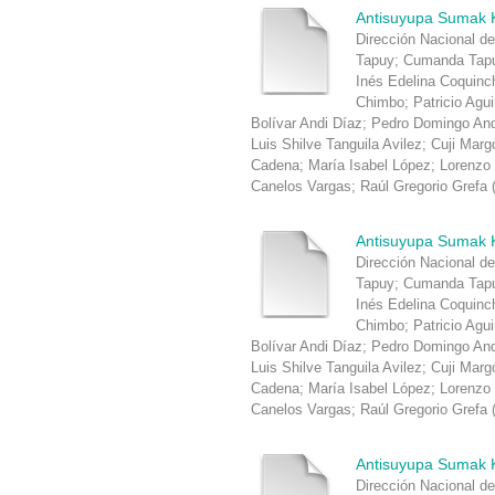
Antisuyupa Sumak 
Dirección Nacional de
Tapuy
;
Cumanda Tapu
Inés Edelina Coquin
Chimbo
;
Patricio Agu
Bolívar Andi Díaz
;
Pedro Domingo An
Luis Shilve Tanguila Avilez
;
Cuji Marg
Cadena
;
María Isabel López
;
Lorenzo
Canelos Vargas
;
Raúl Gregorio Grefa
Antisuyupa Sumak 
Dirección Nacional de
Tapuy
;
Cumanda Tapu
Inés Edelina Coquin
Chimbo
;
Patricio Agu
Bolívar Andi Díaz
;
Pedro Domingo An
Luis Shilve Tanguila Avilez
;
Cuji Marg
Cadena
;
María Isabel López
;
Lorenzo
Canelos Vargas
;
Raúl Gregorio Grefa
Antisuyupa Sumak 
Dirección Nacional de