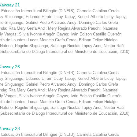
Kawsay 21
 Educación Intercultural Bilingüe (DINEIB)
;
Carmela Catalina Cerda
y Shiguango
;
Eduardo Efraín Licuy Tapuy
;
Kenedi Alberto Licuy Tapuy
;
che Shiguango
;
Gabriel Pedro Alvarado Andy
;
Domingo Carlos Grefa
inda
;
Rita Mery Grefa Andi
;
Mery Regina Alvarado Pauchi
;
Natanael
dy Vargas
;
Silvia Ivonne Aragón Gayas
;
Iván Edison Castillo Guerrón
;
oth de Lourdes
;
Lucas Marcelo Grefa Cerda
;
Edison Felipe Hidalgo
 Noteno
;
Rogelio Shiguango
;
Santiago Nicolás Tapuy Andi
;
Nestor Raúl
(
Subsecretaría de Diálogo Intercultural del Ministerio de Educación
,
2010
)
Kawsay 26
 Educación Intercultural Bilingüe (DINEIB)
;
Carmela Catalina Cerda
y Shiguango
;
Eduardo Efraín Licuy Tapuy
;
Kenedi Alberto Licuy Tapuy
;
che Shiguango
;
Gabriel Pedro Alvarado Andy
;
Domingo Carlos Grefa
inda
;
Rita Mery Grefa Andi
;
Mery Regina Alvarado Pauchi
;
Natanael
dy Vargas
;
Silvia Ivonne Aragón Gayas
;
Iván Edison Castillo Guerrón
;
oth de Lourdes
;
Lucas Marcelo Grefa Cerda
;
Edison Felipe Hidalgo
 Noteno
;
Rogelio Shiguango
;
Santiago Nicolás Tapuy Andi
;
Nestor Raúl
(
Subsecretaría de Diálogo Intercultural del Ministerio de Educación
,
2010
)
Kawsay 28
 Educación Intercultural Bilingüe (DINEIB)
;
Carmela Catalina Cerda