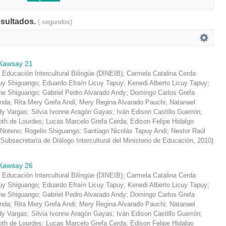
esultados.
( segundos)
Kawsay 21
 Educación Intercultural Bilingüe (DINEIB)
;
Carmela Catalina Cerda
y Shiguango
;
Eduardo Efraín Licuy Tapuy
;
Kenedi Alberto Licuy Tapuy
;
che Shiguango
;
Gabriel Pedro Alvarado Andy
;
Domingo Carlos Grefa
inda
;
Rita Mery Grefa Andi
;
Mery Regina Alvarado Pauchi
;
Natanael
dy Vargas
;
Silvia Ivonne Aragón Gayas
;
Iván Edison Castillo Guerrón
;
oth de Lourdes
;
Lucas Marcelo Grefa Cerda
;
Edison Felipe Hidalgo
 Noteno
;
Rogelio Shiguango
;
Santiago Nicolás Tapuy Andi
;
Nestor Raúl
(
Subsecretaría de Diálogo Intercultural del Ministerio de Educación
,
2010
)
Kawsay 26
 Educación Intercultural Bilingüe (DINEIB)
;
Carmela Catalina Cerda
y Shiguango
;
Eduardo Efraín Licuy Tapuy
;
Kenedi Alberto Licuy Tapuy
;
che Shiguango
;
Gabriel Pedro Alvarado Andy
;
Domingo Carlos Grefa
inda
;
Rita Mery Grefa Andi
;
Mery Regina Alvarado Pauchi
;
Natanael
dy Vargas
;
Silvia Ivonne Aragón Gayas
;
Iván Edison Castillo Guerrón
;
oth de Lourdes
;
Lucas Marcelo Grefa Cerda
;
Edison Felipe Hidalgo