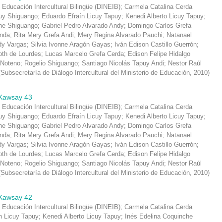
 Educación Intercultural Bilingüe (DINEIB)
;
Carmela Catalina Cerda
y Shiguango
;
Eduardo Efraín Licuy Tapuy
;
Kenedi Alberto Licuy Tapuy
;
che Shiguango
;
Gabriel Pedro Alvarado Andy
;
Domingo Carlos Grefa
inda
;
Rita Mery Grefa Andi
;
Mery Regina Alvarado Pauchi
;
Natanael
dy Vargas
;
Silvia Ivonne Aragón Gayas
;
Iván Edison Castillo Guerrón
;
oth de Lourdes
;
Lucas Marcelo Grefa Cerda
;
Edison Felipe Hidalgo
 Noteno
;
Rogelio Shiguango
;
Santiago Nicolás Tapuy Andi
;
Nestor Raúl
(
Subsecretaría de Diálogo Intercultural del Ministerio de Educación
,
2010
)
Kawsay 43
 Educación Intercultural Bilingüe (DINEIB)
;
Carmela Catalina Cerda
y Shiguango
;
Eduardo Efraín Licuy Tapuy
;
Kenedi Alberto Licuy Tapuy
;
che Shiguango
;
Gabriel Pedro Alvarado Andy
;
Domingo Carlos Grefa
inda
;
Rita Mery Grefa Andi
;
Mery Regina Alvarado Pauchi
;
Natanael
dy Vargas
;
Silvia Ivonne Aragón Gayas
;
Iván Edison Castillo Guerrón
;
oth de Lourdes
;
Lucas Marcelo Grefa Cerda
;
Edison Felipe Hidalgo
 Noteno
;
Rogelio Shiguango
;
Santiago Nicolás Tapuy Andi
;
Nestor Raúl
(
Subsecretaría de Diálogo Intercultural del Ministerio de Educación
,
2010
)
Kawsay 42
 Educación Intercultural Bilingüe (DINEIB)
;
Carmela Catalina Cerda
n Licuy Tapuy
;
Kenedi Alberto Licuy Tapuy
;
Inés Edelina Coquinche