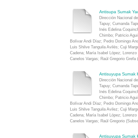
Antisupa Sumak Ya
Dirección Nacional de
Tapuy
;
Cumanda Tapu
Inés Edelina Coquin
Chimbo
;
Patricio Agu
Bolívar Andi Díaz
;
Pedro Domingo An
Luis Shilve Tanguila Avilés
;
Cuji Marg
Cadena
;
María Isabel López
;
Lorenzo
Canelos Vargas
;
Raúl Gregorio Grefa
Antisuyupa Sumak 
Dirección Nacional de
Tapuy
;
Cumanda Tapu
Inés Edelina Coquin
Chimbo
;
Patricio Agu
Bolívar Andi Díaz
;
Pedro Domingo An
Luis Shilve Tanguila Avilez
;
Cuji Marg
Cadena
;
María Isabel López
;
Lorenzo
Canelos Vargas
;
Raúl Gregorio
(
Subsec
Antisuyupa Sumak 