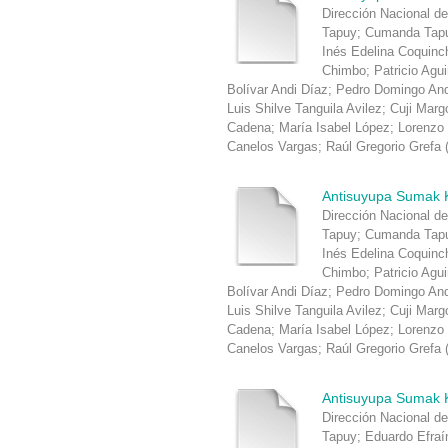
Dirección Nacional de
Tapuy
;
Cumanda Tapu
Inés Edelina Coquin
Chimbo
;
Patricio Agu
Bolívar Andi Díaz
;
Pedro Domingo An
Luis Shilve Tanguila Avilez
;
Cuji Marg
Cadena
;
María Isabel López
;
Lorenzo
Canelos Vargas
;
Raúl Gregorio Grefa
Antisuyupa Sumak 
Dirección Nacional de
Tapuy
;
Cumanda Tapu
Inés Edelina Coquin
Chimbo
;
Patricio Agu
Bolívar Andi Díaz
;
Pedro Domingo An
Luis Shilve Tanguila Avilez
;
Cuji Marg
Cadena
;
María Isabel López
;
Lorenzo
Canelos Vargas
;
Raúl Gregorio Grefa
Antisuyupa Sumak 
Dirección Nacional de
Tapuy
;
Eduardo Efraí