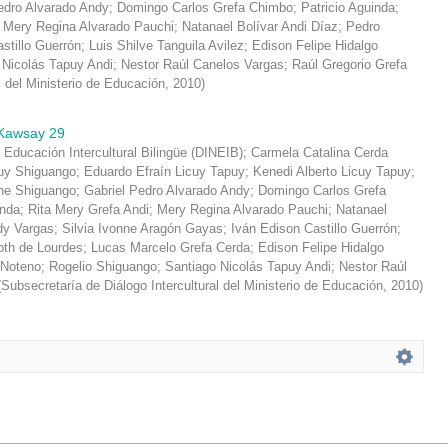
edro Alvarado Andy
;
Domingo Carlos Grefa Chimbo
;
Patricio Aguinda
;
;
Mery Regina Alvarado Pauchi
;
Natanael Bolívar Andi Díaz
;
Pedro
stillo Guerrón
;
Luis Shilve Tanguila Avilez
;
Edison Felipe Hidalgo
 Nicolás Tapuy Andi
;
Nestor Raúl Canelos Vargas
;
Raúl Gregorio Grefa
l del Ministerio de Educación
,
2010
)
Kawsay 29
 Educación Intercultural Bilingüe (DINEIB)
;
Carmela Catalina Cerda
y Shiguango
;
Eduardo Efraín Licuy Tapuy
;
Kenedi Alberto Licuy Tapuy
;
che Shiguango
;
Gabriel Pedro Alvarado Andy
;
Domingo Carlos Grefa
inda
;
Rita Mery Grefa Andi
;
Mery Regina Alvarado Pauchi
;
Natanael
dy Vargas
;
Silvia Ivonne Aragón Gayas
;
Iván Edison Castillo Guerrón
;
oth de Lourdes
;
Lucas Marcelo Grefa Cerda
;
Edison Felipe Hidalgo
 Noteno
;
Rogelio Shiguango
;
Santiago Nicolás Tapuy Andi
;
Nestor Raúl
(
Subsecretaría de Diálogo Intercultural del Ministerio de Educación
,
2010
)