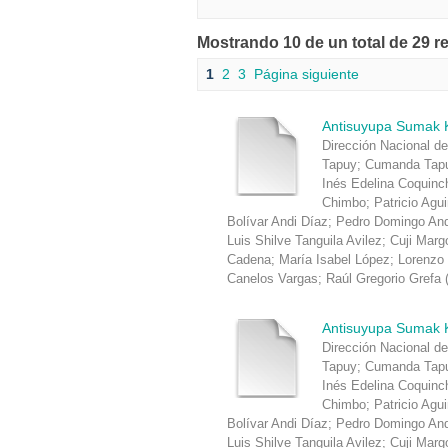
Mostrando 10 de un total de 29 r
1
2
3
Página siguiente
Antisuyupa Sumak 
Dirección Nacional de
Tapuy
;
Cumanda Tapu
Inés Edelina Coquin
Chimbo
;
Patricio Agu
Bolívar Andi Díaz
;
Pedro Domingo An
Luis Shilve Tanguila Avilez
;
Cuji Marg
Cadena
;
María Isabel López
;
Lorenzo
Canelos Vargas
;
Raúl Gregorio Grefa
Antisuyupa Sumak 
Dirección Nacional de
Tapuy
;
Cumanda Tapu
Inés Edelina Coquin
Chimbo
;
Patricio Agu
Bolívar Andi Díaz
;
Pedro Domingo An
Luis Shilve Tanguila Avilez
;
Cuji Marg