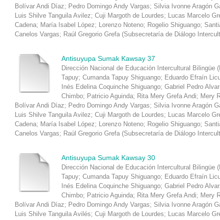
Bolívar Andi Díaz
;
Pedro Domingo Andy Vargas
;
Silvia Ivonne Aragón 
Luis Shilve Tanguila Avilez
;
Cuji Margoth de Lourdes
;
Lucas Marcelo Gr
Cadena
;
María Isabel López
;
Lorenzo Noteno
;
Rogelio Shiguango
;
Santi
Canelos Vargas
;
Raúl Gregorio Grefa
(
Subsecretaría de Diálogo Intercul
Antisuyupa Sumak Kawsay 37
Dirección Nacional de Educación Intercultural Bilingüe 
Tapuy
;
Cumanda Tapuy Shiguango
;
Eduardo Efraín Lic
Inés Edelina Coquinche Shiguango
;
Gabriel Pedro Alva
Chimbo
;
Patricio Aguinda
;
Rita Mery Grefa Andi
;
Mery R
Bolívar Andi Díaz
;
Pedro Domingo Andy Vargas
;
Silvia Ivonne Aragón 
Luis Shilve Tanguila Avilez
;
Cuji Margoth de Lourdes
;
Lucas Marcelo Gr
Cadena
;
María Isabel López
;
Lorenzo Noteno
;
Rogelio Shiguango
;
Santi
Canelos Vargas
;
Raúl Gregorio Grefa
(
Subsecretaría de Diálogo Intercul
Antisuyupa Sumak Kawsay 30
Dirección Nacional de Educación Intercultural Bilingüe 
Tapuy
;
Cumanda Tapuy Shiguango
;
Eduardo Efraín Lic
Inés Edelina Coquinche Shiguango
;
Gabriel Pedro Alva
Chimbo
;
Patricio Aguinda
;
Rita Mery Grefa Andi
;
Mery R
Bolívar Andi Díaz
;
Pedro Domingo Andy Vargas
;
Silvia Ivonne Aragón 
Luis Shilve Tanguila Avilés
;
Cuji Margoth de Lourdes
;
Lucas Marcelo Gr