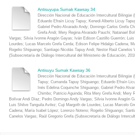
Antisuyupa Sumak Kawsay 34
Dirección Nacional de Educación Intercultural Bilingüe 
Eduardo Efraín Licuy Tapuy
;
Kenedi Alberto Licuy Tapu
Gabriel Pedro Alvarado Andy
;
Domingo Carlos Grefa C
Grefa Andi
;
Mery Regina Alvarado Pauchi
;
Natanael Bol
Vargas
;
Silvia Ivonne Aragón Gayas
;
Iván Edison Castillo Guerrón
;
Luis
Lourdes
;
Lucas Marcelo Grefa Cerda
;
Edison Felipe Hidalgo Cadena
;
Ma
Rogelio Shiguango
;
Santiago Nicolás Tapuy Andi
;
Nestor Raúl Canelos 
(
Subsecretaría de Diálogo Intercultural del Ministerio de Educación
,
201
Antisuyu Sumak Kawsay 36
Dirección Nacional de Educación Intercultural Bilingüe 
Tapuy
;
Cumanda Tapuy Shiguango
;
Eduardo Efraín Lic
Inés Edelina Coquinche Shiguango
;
Gabriel Pedro Alva
Chimbo
;
Patricio Aguinda
;
Rita Mery Grefa Andi
;
Mery R
Bolívar Andi Díaz
;
Pedro Domingo Andy Vargas
;
Silvia Ivonne Aragón 
Luis Shilve Tanguila Avilez
;
Cuji Margoth de Lourdes
;
Lucas Marcelo Gr
Cadena
;
María Isabel López
;
Lorenzo Noteno
;
Rogelio Shiguango
;
Santi
Canelos Vargas
;
Raúl Gregorio Grefa
(
Subsecretaría de Diálogo Intercul