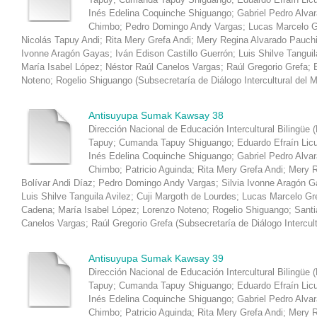
Inés Edelina Coquinche Shiguango
;
Gabriel Pedro Alva
Chimbo
;
Pedro Domingo Andy Vargas
;
Lucas Marcelo G
Nicolás Tapuy Andi
;
Rita Mery Grefa Andi
;
Mery Regina Alvarado Pauch
Ivonne Aragón Gayas
;
Iván Edison Castillo Guerrón
;
Luis Shilve Tanguil
María Isabel López
;
Néstor Raúl Canelos Vargas
;
Raúl Gregorio Grefa
;
Noteno
;
Rogelio Shiguango
(
Subsecretaría de Diálogo Intercultural del 
Antisuyupa Sumak Kawsay 38
Dirección Nacional de Educación Intercultural Bilingüe 
Tapuy
;
Cumanda Tapuy Shiguango
;
Eduardo Efraín Lic
Inés Edelina Coquinche Shiguango
;
Gabriel Pedro Alva
Chimbo
;
Patricio Aguinda
;
Rita Mery Grefa Andi
;
Mery R
Bolívar Andi Díaz
;
Pedro Domingo Andy Vargas
;
Silvia Ivonne Aragón 
Luis Shilve Tanguila Avilez
;
Cuji Margoth de Lourdes
;
Lucas Marcelo Gr
Cadena
;
María Isabel López
;
Lorenzo Noteno
;
Rogelio Shiguango
;
Santi
Canelos Vargas
;
Raúl Gregorio Grefa
(
Subsecretaría de Diálogo Intercul
Antisuyupa Sumak Kawsay 39
Dirección Nacional de Educación Intercultural Bilingüe 
Tapuy
;
Cumanda Tapuy Shiguango
;
Eduardo Efraín Lic
Inés Edelina Coquinche Shiguango
;
Gabriel Pedro Alva
Chimbo
;
Patricio Aguinda
;
Rita Mery Grefa Andi
;
Mery R