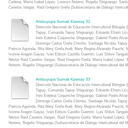
Cadena
;
María Isabel López
;
Lorenzo Noteno
;
Rogelio Shiguango
;
Santi
Canelos Vargas
;
Raúl Gregorio Grefa
(
Subsecretaría de Diálogo Intercul
Antisuyupa Sumak Kawsay 32
Dirección Nacional de Educación Intercultural Bilingüe 
Tapuy
;
Cumanda Tapuy Shiguango
;
Eduardo Efraín Lic
Inés Edelina Coquinche Shiguango
;
Gabriel Pedro Alva
Domingo Carlos Grefa Chimbo
;
Santiago Nicolás Tapuy
Patricio Aguinda
;
Rita Mery Grefa Andi
;
Mery Regina Alvarado Pauchi
;
N
Ivonne Aragón Gayas
;
Iván Edison Castillo Guerrón
;
Luis Shilve Tanguil
Néstor Raúl Canelos Vargas
;
Raúl Gregorio Grefa
;
María Isabel López
;
Noteno
;
Rogelio Shiguango
(
Subsecretaría de Diálogo Intercultural del 
Antisuyupa Sumak Kawsay 33
Dirección Nacional de Educación Intercultural Bilingüe 
Tapuy
;
Cumanda Tapuy Shiguango
;
Eduardo Efraín Lic
Inés Edelina Coquinche Shiguango
;
Gabriel Pedro Alva
Domingo Carlos Grefa Chimbo
;
Santiago Nicolás Tapuy
Patricio Aguinda
;
Rita Mery Grefa Andi
;
Mery Regina Alvarado Pauchi
;
N
Ivonne Aragón Gayas
;
Iván Edison Castillo Guerrón
;
Luis Shilve Tanguil
Néstor Raúl Canelos Vargas
;
Raúl Gregorio Grefa
;
María Isabel López
;
Noteno
;
Rogelio Shiguango
(
Subsecretaría de Diálogo Intercultural del 