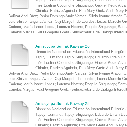
Inés Edelina Coquinche Shiguango
;
Gabriel Pedro Alva
Chimbo
;
Patricio Aguinda
;
Rita Mery Grefa Andi
;
Mery R
Bolívar Andi Díaz
;
Pedro Domingo Andy Vargas
;
Silvia Ivonne Aragón 
Luis Shilve Tanguila Avilez
;
Cuji Margoth de Lourdes
;
Lucas Marcelo Gr
Cadena
;
María Isabel López
;
Lorenzo Noteno
;
Rogelio Shiguango
;
Santi
Canelos Vargas
;
Raúl Gregorio Grefa
(
Subsecretaría de Diálogo Intercul
Antisuyupa Sumak Kawsay 26
Dirección Nacional de Educación Intercultural Bilingüe 
Tapuy
;
Cumanda Tapuy Shiguango
;
Eduardo Efraín Lic
Inés Edelina Coquinche Shiguango
;
Gabriel Pedro Alva
Chimbo
;
Patricio Aguinda
;
Rita Mery Grefa Andi
;
Mery R
Bolívar Andi Díaz
;
Pedro Domingo Andy Vargas
;
Silvia Ivonne Aragón 
Luis Shilve Tanguila Avilez
;
Cuji Margoth de Lourdes
;
Lucas Marcelo Gr
Cadena
;
María Isabel López
;
Lorenzo Noteno
;
Rogelio Shiguango
;
Santi
Canelos Vargas
;
Raúl Gregorio Grefa
(
Subsecretaría de Diálogo Intercul
Antisuyupa Sumak Kawsay 28
Dirección Nacional de Educación Intercultural Bilingüe 
Tapuy
;
Cumanda Tapuy Shiguango
;
Eduardo Efraín Lic
Inés Edelina Coquinche Shiguango
;
Gabriel Pedro Alva
Chimbo
;
Patricio Aguinda
;
Rita Mery Grefa Andi
;
Mery R