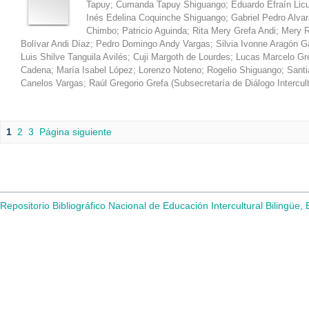
Tapuy
;
Cumanda Tapuy Shiguango
;
Eduardo Efraín Lic
Inés Edelina Coquinche Shiguango
;
Gabriel Pedro Alva
Chimbo
;
Patricio Aguinda
;
Rita Mery Grefa Andi
;
Mery R
Bolívar Andi Díaz
;
Pedro Domingo Andy Vargas
;
Silvia Ivonne Aragón 
Luis Shilve Tanguila Avilés
;
Cuji Margoth de Lourdes
;
Lucas Marcelo Gr
Cadena
;
María Isabel López
;
Lorenzo Noteno
;
Rogelio Shiguango
;
Santi
Canelos Vargas
;
Raúl Gregorio Grefa
(
Subsecretaría de Diálogo Intercul
1
2
3
Página siguiente
Repositorio Bibliográfico Nacional de Educación Intercultural Bilingüe,