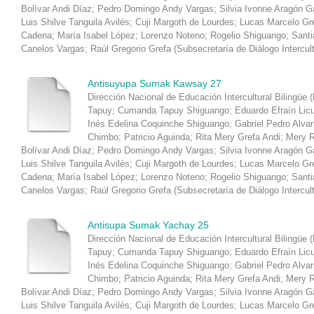
Bolívar Andi Díaz
;
Pedro Domingo Andy Vargas
;
Silvia Ivonne Aragón 
Luis Shilve Tanguila Avilés
;
Cuji Margoth de Lourdes
;
Lucas Marcelo Gr
Cadena
;
María Isabel López
;
Lorenzo Noteno
;
Rogelio Shiguango
;
Santi
Canelos Vargas
;
Raúl Gregorio Grefa
(
Subsecretaría de Diálogo Intercul
Antisuyupa Sumak Kawsay 27
Dirección Nacional de Educación Intercultural Bilingüe 
Tapuy
;
Cumanda Tapuy Shiguango
;
Eduardo Efraín Lic
Inés Edelina Coquinche Shiguango
;
Gabriel Pedro Alva
Chimbo
;
Patricio Aguinda
;
Rita Mery Grefa Andi
;
Mery R
Bolívar Andi Díaz
;
Pedro Domingo Andy Vargas
;
Silvia Ivonne Aragón 
Luis Shilve Tanguila Avilés
;
Cuji Margoth de Lourdes
;
Lucas Marcelo Gr
Cadena
;
María Isabel López
;
Lorenzo Noteno
;
Rogelio Shiguango
;
Santi
Canelos Vargas
;
Raúl Gregorio Grefa
(
Subsecretaría de Diálogo Intercul
Antisupa Sumak Yachay 25
Dirección Nacional de Educación Intercultural Bilingüe 
Tapuy
;
Cumanda Tapuy Shiguango
;
Eduardo Efraín Lic
Inés Edelina Coquinche Shiguango
;
Gabriel Pedro Alva
Chimbo
;
Patricio Aguinda
;
Rita Mery Grefa Andi
;
Mery R
Bolívar Andi Díaz
;
Pedro Domingo Andy Vargas
;
Silvia Ivonne Aragón 
Luis Shilve Tanguila Avilés
;
Cuji Margoth de Lourdes
;
Lucas Marcelo Gr