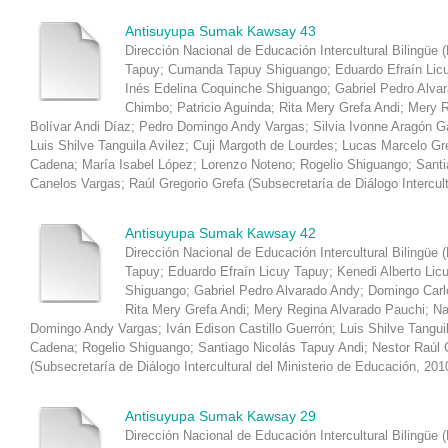
Antisuyupa Sumak Kawsay 43
Dirección Nacional de Educación Intercultural Bilingüe 
Tapuy
;
Cumanda Tapuy Shiguango
;
Eduardo Efraín Lic
Inés Edelina Coquinche Shiguango
;
Gabriel Pedro Alva
Chimbo
;
Patricio Aguinda
;
Rita Mery Grefa Andi
;
Mery R
Bolívar Andi Díaz
;
Pedro Domingo Andy Vargas
;
Silvia Ivonne Aragón 
Luis Shilve Tanguila Avilez
;
Cuji Margoth de Lourdes
;
Lucas Marcelo Gr
Cadena
;
María Isabel López
;
Lorenzo Noteno
;
Rogelio Shiguango
;
Santi
Canelos Vargas
;
Raúl Gregorio Grefa
(
Subsecretaría de Diálogo Intercul
Antisuyupa Sumak Kawsay 42
Dirección Nacional de Educación Intercultural Bilingüe 
Tapuy
;
Eduardo Efraín Licuy Tapuy
;
Kenedi Alberto Lic
Shiguango
;
Gabriel Pedro Alvarado Andy
;
Domingo Carl
Rita Mery Grefa Andi
;
Mery Regina Alvarado Pauchi
;
Na
Domingo Andy Vargas
;
Iván Edison Castillo Guerrón
;
Luis Shilve Tangui
Cadena
;
Rogelio Shiguango
;
Santiago Nicolás Tapuy Andi
;
Nestor Raúl 
(
Subsecretaría de Diálogo Intercultural del Ministerio de Educación
,
201
Antisuyupa Sumak Kawsay 29
Dirección Nacional de Educación Intercultural Bilingüe 