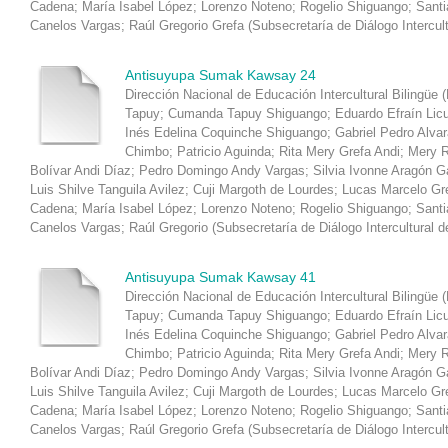
Cadena
;
María Isabel López
;
Lorenzo Noteno
;
Rogelio Shiguango
;
Santi
Canelos Vargas
;
Raúl Gregorio Grefa
(
Subsecretaría de Diálogo Intercul
Antisuyupa Sumak Kawsay 24
Dirección Nacional de Educación Intercultural Bilingüe 
Tapuy
;
Cumanda Tapuy Shiguango
;
Eduardo Efraín Lic
Inés Edelina Coquinche Shiguango
;
Gabriel Pedro Alva
Chimbo
;
Patricio Aguinda
;
Rita Mery Grefa Andi
;
Mery R
Bolívar Andi Díaz
;
Pedro Domingo Andy Vargas
;
Silvia Ivonne Aragón 
Luis Shilve Tanguila Avilez
;
Cuji Margoth de Lourdes
;
Lucas Marcelo Gr
Cadena
;
María Isabel López
;
Lorenzo Noteno
;
Rogelio Shiguango
;
Santi
Canelos Vargas
;
Raúl Gregorio
(
Subsecretaría de Diálogo Intercultural d
Antisuyupa Sumak Kawsay 41
Dirección Nacional de Educación Intercultural Bilingüe 
Tapuy
;
Cumanda Tapuy Shiguango
;
Eduardo Efraín Lic
Inés Edelina Coquinche Shiguango
;
Gabriel Pedro Alva
Chimbo
;
Patricio Aguinda
;
Rita Mery Grefa Andi
;
Mery R
Bolívar Andi Díaz
;
Pedro Domingo Andy Vargas
;
Silvia Ivonne Aragón 
Luis Shilve Tanguila Avilez
;
Cuji Margoth de Lourdes
;
Lucas Marcelo Gr
Cadena
;
María Isabel López
;
Lorenzo Noteno
;
Rogelio Shiguango
;
Santi
Canelos Vargas
;
Raúl Gregorio Grefa
(
Subsecretaría de Diálogo Intercul