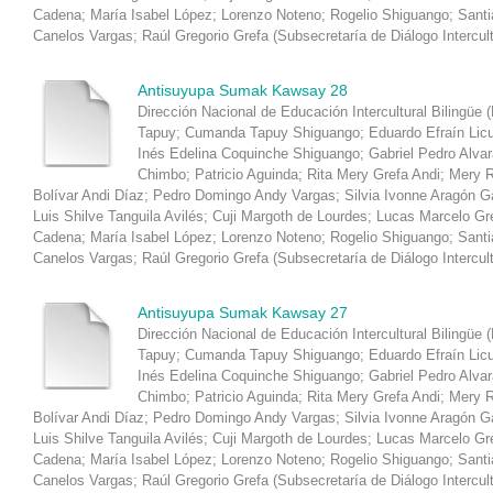
Cadena
;
María Isabel López
;
Lorenzo Noteno
;
Rogelio Shiguango
;
Santi
Canelos Vargas
;
Raúl Gregorio Grefa
(
Subsecretaría de Diálogo Intercul
Antisuyupa Sumak Kawsay 28
Dirección Nacional de Educación Intercultural Bilingüe 
Tapuy
;
Cumanda Tapuy Shiguango
;
Eduardo Efraín Lic
Inés Edelina Coquinche Shiguango
;
Gabriel Pedro Alva
Chimbo
;
Patricio Aguinda
;
Rita Mery Grefa Andi
;
Mery R
Bolívar Andi Díaz
;
Pedro Domingo Andy Vargas
;
Silvia Ivonne Aragón 
Luis Shilve Tanguila Avilés
;
Cuji Margoth de Lourdes
;
Lucas Marcelo Gr
Cadena
;
María Isabel López
;
Lorenzo Noteno
;
Rogelio Shiguango
;
Santi
Canelos Vargas
;
Raúl Gregorio Grefa
(
Subsecretaría de Diálogo Intercul
Antisuyupa Sumak Kawsay 27
Dirección Nacional de Educación Intercultural Bilingüe 
Tapuy
;
Cumanda Tapuy Shiguango
;
Eduardo Efraín Lic
Inés Edelina Coquinche Shiguango
;
Gabriel Pedro Alva
Chimbo
;
Patricio Aguinda
;
Rita Mery Grefa Andi
;
Mery R
Bolívar Andi Díaz
;
Pedro Domingo Andy Vargas
;
Silvia Ivonne Aragón 
Luis Shilve Tanguila Avilés
;
Cuji Margoth de Lourdes
;
Lucas Marcelo Gr
Cadena
;
María Isabel López
;
Lorenzo Noteno
;
Rogelio Shiguango
;
Santi
Canelos Vargas
;
Raúl Gregorio Grefa
(
Subsecretaría de Diálogo Intercul