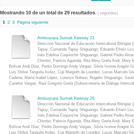
Mostrando 10 de un total de 29 resultados.
( segundos)
1
2
3
Página siguiente
Antisuyupa Sumak Kawsay 21
Dirección Nacional de Educación Intercultural Bilingüe 
Tapuy
;
Cumanda Tapuy Shiguango
;
Eduardo Efraín Lic
Inés Edelina Coquinche Shiguango
;
Gabriel Pedro Alva
Chimbo
;
Patricio Aguinda
;
Rita Mery Grefa Andi
;
Mery R
Bolívar Andi Díaz
;
Pedro Domingo Andy Vargas
;
Silvia Ivonne Aragón 
Luis Shilve Tanguila Avilez
;
Cuji Margoth de Lourdes
;
Lucas Marcelo Gr
Cadena
;
María Isabel López
;
Lorenzo Noteno
;
Rogelio Shiguango
;
Santi
Canelos Vargas
;
Raúl Gregorio Grefa
(
Subsecretaría de Diálogo Intercul
Antisuyupa Sumak Kawsay 26
Dirección Nacional de Educación Intercultural Bilingüe 
Tapuy
;
Cumanda Tapuy Shiguango
;
Eduardo Efraín Lic
Inés Edelina Coquinche Shiguango
;
Gabriel Pedro Alva
Chimbo
;
Patricio Aguinda
;
Rita Mery Grefa Andi
;
Mery R
Bolívar Andi Díaz
;
Pedro Domingo Andy Vargas
;
Silvia Ivonne Aragón 
Luis Shilve Tanguila Avilez
;
Cuji Margoth de Lourdes
;
Lucas Marcelo Gr