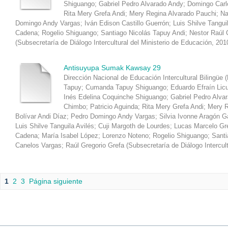
Shiguango
;
Gabriel Pedro Alvarado Andy
;
Domingo Carl
Rita Mery Grefa Andi
;
Mery Regina Alvarado Pauchi
;
Na
Domingo Andy Vargas
;
Iván Edison Castillo Guerrón
;
Luis Shilve Tangui
Cadena
;
Rogelio Shiguango
;
Santiago Nicolás Tapuy Andi
;
Nestor Raúl 
(
Subsecretaría de Diálogo Intercultural del Ministerio de Educación
,
201
Antisuyupa Sumak Kawsay 29
Dirección Nacional de Educación Intercultural Bilingüe 
Tapuy
;
Cumanda Tapuy Shiguango
;
Eduardo Efraín Lic
Inés Edelina Coquinche Shiguango
;
Gabriel Pedro Alva
Chimbo
;
Patricio Aguinda
;
Rita Mery Grefa Andi
;
Mery R
Bolívar Andi Díaz
;
Pedro Domingo Andy Vargas
;
Silvia Ivonne Aragón 
Luis Shilve Tanguila Avilés
;
Cuji Margoth de Lourdes
;
Lucas Marcelo Gr
Cadena
;
María Isabel López
;
Lorenzo Noteno
;
Rogelio Shiguango
;
Santi
Canelos Vargas
;
Raúl Gregorio Grefa
(
Subsecretaría de Diálogo Intercul
1
2
3
Página siguiente