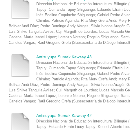
Dirección Nacional de Educación Intercultural Bilingüe 
Tapuy
;
Cumanda Tapuy Shiguango
;
Eduardo Efraín Lic
Inés Edelina Coquinche Shiguango
;
Gabriel Pedro Alva
Chimbo
;
Patricio Aguinda
;
Rita Mery Grefa Andi
;
Mery R
Bolívar Andi Díaz
;
Pedro Domingo Andy Vargas
;
Silvia Ivonne Aragón 
Luis Shilve Tanguila Avilez
;
Cuji Margoth de Lourdes
;
Lucas Marcelo Gr
Cadena
;
María Isabel López
;
Lorenzo Noteno
;
Rogelio Shiguango
;
Santi
Canelos Vargas
;
Raúl Gregorio Grefa
(
Subsecretaría de Diálogo Intercul
Antisuyupa Sumak Kawsay 43
Dirección Nacional de Educación Intercultural Bilingüe 
Tapuy
;
Cumanda Tapuy Shiguango
;
Eduardo Efraín Lic
Inés Edelina Coquinche Shiguango
;
Gabriel Pedro Alva
Chimbo
;
Patricio Aguinda
;
Rita Mery Grefa Andi
;
Mery R
Bolívar Andi Díaz
;
Pedro Domingo Andy Vargas
;
Silvia Ivonne Aragón 
Luis Shilve Tanguila Avilez
;
Cuji Margoth de Lourdes
;
Lucas Marcelo Gr
Cadena
;
María Isabel López
;
Lorenzo Noteno
;
Rogelio Shiguango
;
Santi
Canelos Vargas
;
Raúl Gregorio Grefa
(
Subsecretaría de Diálogo Intercul
Antisuyupa Sumak Kawsay 42
Dirección Nacional de Educación Intercultural Bilingüe 
Tapuy
;
Eduardo Efraín Licuy Tapuy
;
Kenedi Alberto Lic