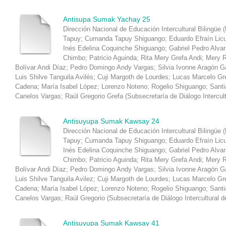
Antisupa Sumak Yachay 25
Dirección Nacional de Educación Intercultural Bilingüe 
Tapuy
;
Cumanda Tapuy Shiguango
;
Eduardo Efraín Lic
Inés Edelina Coquinche Shiguango
;
Gabriel Pedro Alva
Chimbo
;
Patricio Aguinda
;
Rita Mery Grefa Andi
;
Mery R
Bolívar Andi Díaz
;
Pedro Domingo Andy Vargas
;
Silvia Ivonne Aragón 
Luis Shilve Tanguila Avilés
;
Cuji Margoth de Lourdes
;
Lucas Marcelo Gr
Cadena
;
María Isabel López
;
Lorenzo Noteno
;
Rogelio Shiguango
;
Santi
Canelos Vargas
;
Raúl Gregorio Grefa
(
Subsecretaría de Diálogo Intercul
Antisuyupa Sumak Kawsay 24
Dirección Nacional de Educación Intercultural Bilingüe 
Tapuy
;
Cumanda Tapuy Shiguango
;
Eduardo Efraín Lic
Inés Edelina Coquinche Shiguango
;
Gabriel Pedro Alva
Chimbo
;
Patricio Aguinda
;
Rita Mery Grefa Andi
;
Mery R
Bolívar Andi Díaz
;
Pedro Domingo Andy Vargas
;
Silvia Ivonne Aragón 
Luis Shilve Tanguila Avilez
;
Cuji Margoth de Lourdes
;
Lucas Marcelo Gr
Cadena
;
María Isabel López
;
Lorenzo Noteno
;
Rogelio Shiguango
;
Santi
Canelos Vargas
;
Raúl Gregorio
(
Subsecretaría de Diálogo Intercultural d
Antisuyupa Sumak Kawsay 41