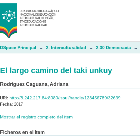
El largo camino del taki unkuy
DSpace Principal
2. Interculturalidad
2.30 Democracia
→
→
→
El largo camino del taki unkuy
Rodríguez Caguana, Adriana
http://8.242.217.84:8080/jspui/handle/123456789/32639
URI:
Fecha:
2017
Mostrar el registro completo del ítem
Ficheros en el ítem