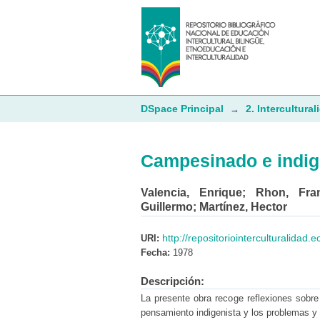
Campesinado e indig
DSpace Principal
2. Intercultural
→
Campesinado e indig
Valencia, Enrique
;
Rhon, Fra
Guillermo
;
Martínez, Hector
http://repositoriointerculturalidad
URI:
Fecha:
1978
Descripción:
La presente obra recoge reflexiones sobre 
pensamiento indigenista y los problemas y