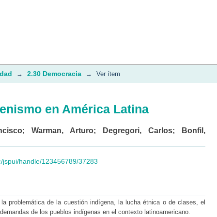
enismo en América Latina
idad
2.30 Democracia
→
→
Ver ítem
enismo en América Latina
ncisco
;
Warman, Arturo
;
Degregori, Carlos
;
Bonfil,
.ec/jspui/handle/123456789/37283
la problemática de la cuestión indígena, la lucha étnica o de clases, el
 demandas de los pueblos indígenas en el contexto latinoamericano.