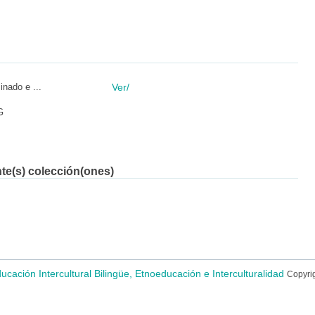
nado e ...
Ver/
G
nte(s) colección(ones)
ducación Intercultural Bilingüe, Etnoeducación e Interculturalidad
Copyri