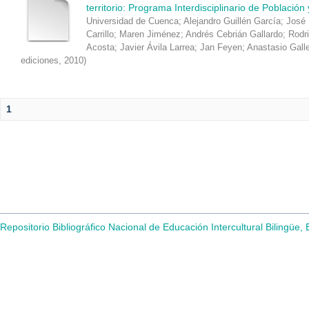
territorio: Programa Interdisciplinario de Población
Universidad de Cuenca
;
Alejandro Guillén García
;
José 
Carrillo
;
Maren Jiménez
;
Andrés Cebrián Gallardo
;
Rodr
Acosta
;
Javier Ávila Larrea
;
Jan Feyen
;
Anastasio Gall
ediciones
,
2010
)
1
Repositorio Bibliográfico Nacional de Educación Intercultural Bilingüe,