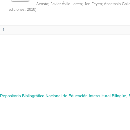
Acosta
;
Javier Ávila Larrea
;
Jan Feyen
;
Anastasio Gall
ediciones
,
2010
)
1
Repositorio Bibliográfico Nacional de Educación Intercultural Bilingüe,