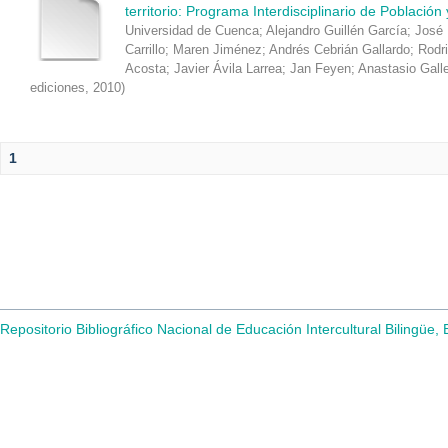
territorio: Programa Interdisciplinario de Población
Universidad de Cuenca
;
Alejandro Guillén García
;
José 
Carrillo
;
Maren Jiménez
;
Andrés Cebrián Gallardo
;
Rodr
Acosta
;
Javier Ávila Larrea
;
Jan Feyen
;
Anastasio Gall
ediciones
,
2010
)
1
Repositorio Bibliográfico Nacional de Educación Intercultural Bilingüe,