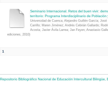
Seminario Internacional. Retos del buen vivir: de
territorio: Programa Interdisciplinario de Población
Universidad de Cuenca
;
Alejandro Guillén García
;
José 
Carrillo
;
Maren Jiménez
;
Andrés Cebrián Gallardo
;
Rodr
Acosta
;
Javier Ávila Larrea
;
Jan Feyen
;
Anastasio Gall
ediciones
,
2010
)
1
Repositorio Bibliográfico Nacional de Educación Intercultural Bilingüe,