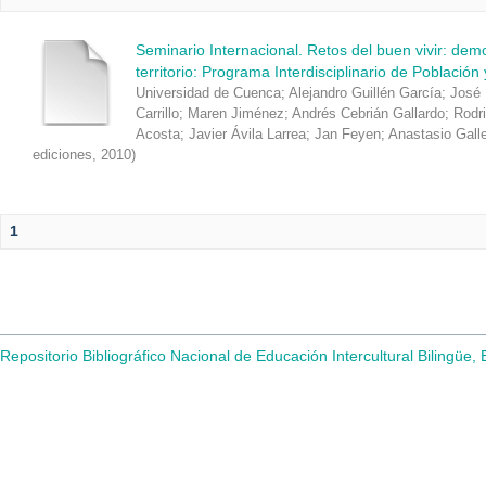
Seminario Internacional. Retos del buen vivir: de
territorio: Programa Interdisciplinario de Población
Universidad de Cuenca
;
Alejandro Guillén García
;
José 
Carrillo
;
Maren Jiménez
;
Andrés Cebrián Gallardo
;
Rodr
Acosta
;
Javier Ávila Larrea
;
Jan Feyen
;
Anastasio Gall
ediciones
,
2010
)
1
Repositorio Bibliográfico Nacional de Educación Intercultural Bilingüe,