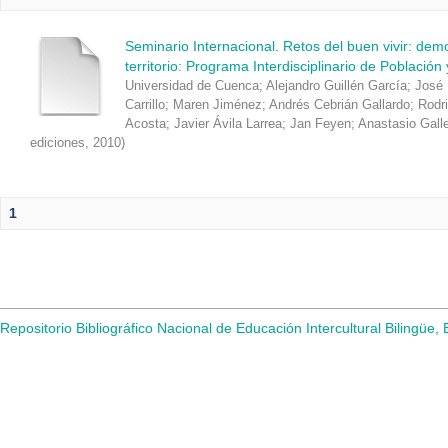
Seminario Internacional. Retos del buen vivir: de
territorio: Programa Interdisciplinario de Población
Universidad de Cuenca
;
Alejandro Guillén García
;
José 
Carrillo
;
Maren Jiménez
;
Andrés Cebrián Gallardo
;
Rodr
Acosta
;
Javier Ávila Larrea
;
Jan Feyen
;
Anastasio Gall
ediciones
,
2010
)
1
Repositorio Bibliográfico Nacional de Educación Intercultural Bilingüe,