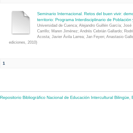
Seminario Internacional. Retos del buen vivir: de
territorio: Programa Interdisciplinario de Población
Universidad de Cuenca
;
Alejandro Guillén García
;
José 
Carrillo
;
Maren Jiménez
;
Andrés Cebrián Gallardo
;
Rodr
Acosta
;
Javier Ávila Larrea
;
Jan Feyen
;
Anastasio Gall
ediciones
,
2010
)
1
Repositorio Bibliográfico Nacional de Educación Intercultural Bilingüe,