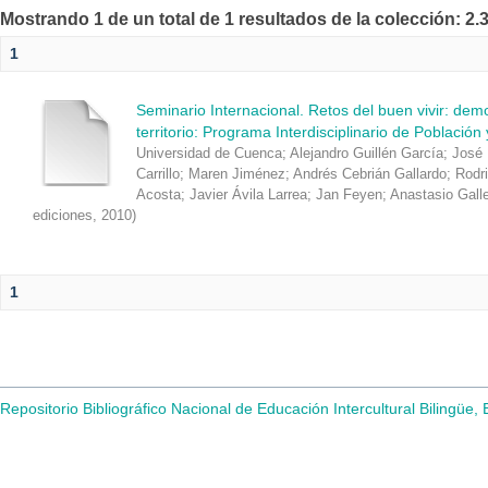
Mostrando 1 de un total de 1 resultados de la colección: 2
1
Seminario Internacional. Retos del buen vivir: de
territorio: Programa Interdisciplinario de Población
Universidad de Cuenca
;
Alejandro Guillén García
;
José 
Carrillo
;
Maren Jiménez
;
Andrés Cebrián Gallardo
;
Rodr
Acosta
;
Javier Ávila Larrea
;
Jan Feyen
;
Anastasio Gall
ediciones
,
2010
)
1
Repositorio Bibliográfico Nacional de Educación Intercultural Bilingüe,