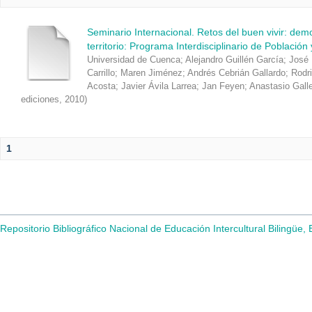
Seminario Internacional. Retos del buen vivir: de
territorio: Programa Interdisciplinario de Población
Universidad de Cuenca
;
Alejandro Guillén García
;
José 
Carrillo
;
Maren Jiménez
;
Andrés Cebrián Gallardo
;
Rodr
Acosta
;
Javier Ávila Larrea
;
Jan Feyen
;
Anastasio Gall
ediciones
,
2010
)
1
Repositorio Bibliográfico Nacional de Educación Intercultural Bilingüe,