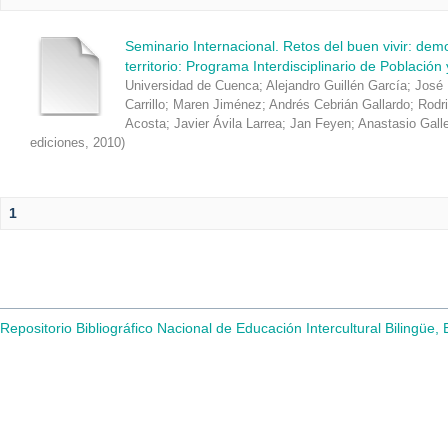
Seminario Internacional. Retos del buen vivir: de
territorio: Programa Interdisciplinario de Población
Universidad de Cuenca
;
Alejandro Guillén García
;
José 
Carrillo
;
Maren Jiménez
;
Andrés Cebrián Gallardo
;
Rodr
Acosta
;
Javier Ávila Larrea
;
Jan Feyen
;
Anastasio Gall
ediciones
,
2010
)
1
Repositorio Bibliográfico Nacional de Educación Intercultural Bilingüe,