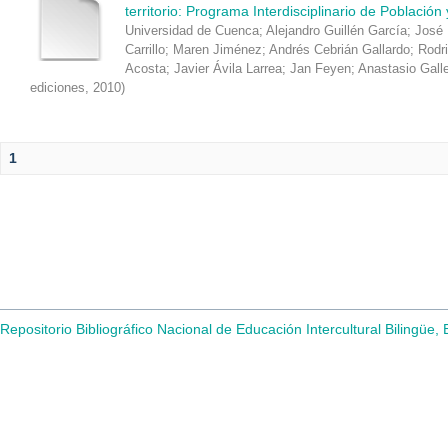
territorio: Programa Interdisciplinario de Población
Universidad de Cuenca
;
Alejandro Guillén García
;
José 
Carrillo
;
Maren Jiménez
;
Andrés Cebrián Gallardo
;
Rodr
Acosta
;
Javier Ávila Larrea
;
Jan Feyen
;
Anastasio Gall
ediciones
,
2010
)
1
Repositorio Bibliográfico Nacional de Educación Intercultural Bilingüe,