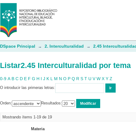
Listar2.45 Interculturalidad por tema
DSpace Principal
2. Interculturalidad
2.45 Interculturalida
→
→
Listar2.45 Interculturalidad por tema
0-9
A
B
C
D
E
F
G
H
I
J
K
L
M
N
O
P
Q
R
S
T
U
V
W
X
Y
Z
O introducir las primeras letras:
Orden:
Resultados:
Mostrando ítems 1-19 de 19
Materia