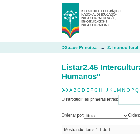
Listar2.45 Intercult
DSpace Principal
2. Intercultural
→
Listar2.45 Intercult
Humanos"
0-9
A
B
C
D
E
F
G
H
I
J
K
L
M
N
O
P
Q
O introducir las primeras letras:
Ordenar por:
Orden
Mostrando ítems 1-1 de 1