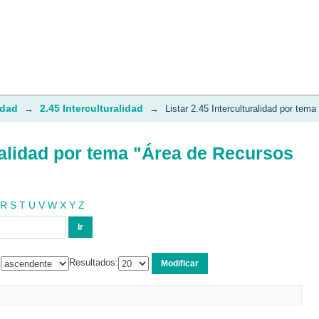
uralidad por tema "Área de Recursos 
idad
2.45 Interculturalidad
→
→
Listar 2.45 Interculturalidad por tema
uralidad por tema "Área de Recursos
R
S
T
U
V
W
X
Y
Z
:
Resultados: