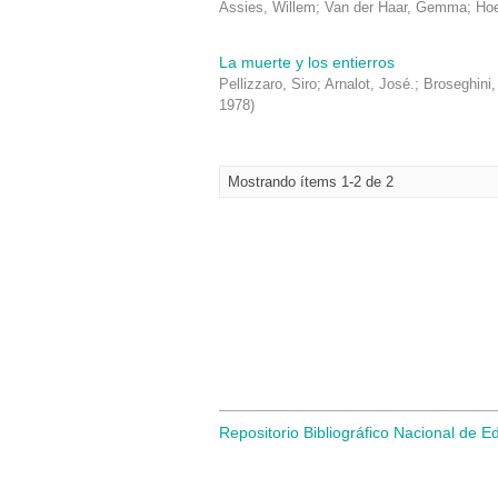
Assies, Willem
;
Van der Haar, Gemma
;
Ho
La muerte y los entierros
Pellizzaro, Siro
;
Arnalot, José.
;
Broseghini, 
1978
)
Mostrando ítems 1-2 de 2
Repositorio Bibliográfico Nacional de E