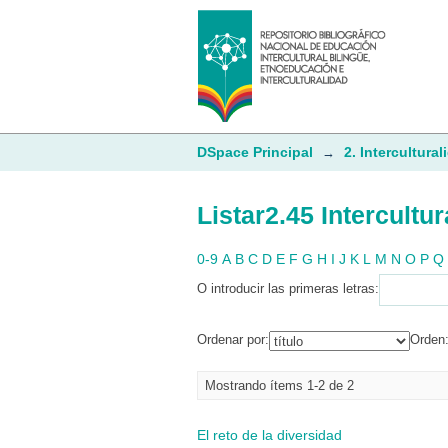
Listar2.45 Intercultu
DSpace Principal
2. Intercultural
→
Listar2.45 Intercultu
0-9
A
B
C
D
E
F
G
H
I
J
K
L
M
N
O
P
Q
O introducir las primeras letras:
Ordenar por:
Orden
Mostrando ítems 1-2 de 2
El reto de la diversidad