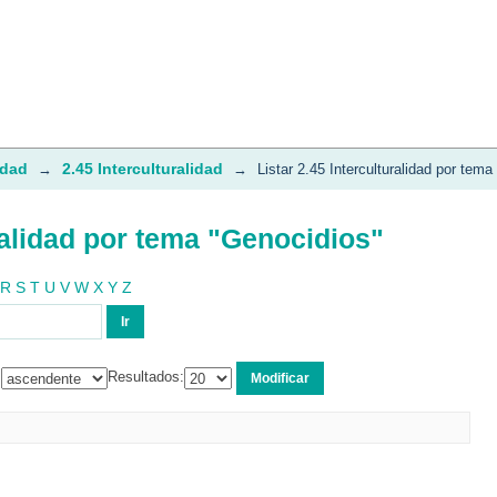
ralidad por tema "Genocidios"
idad
2.45 Interculturalidad
→
→
Listar 2.45 Interculturalidad por tema
ralidad por tema "Genocidios"
R
S
T
U
V
W
X
Y
Z
:
Resultados: