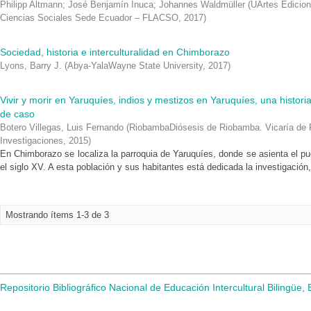
Philipp Altmann
;
José Benjamín Inuca
;
Johannes Waldmüller
(
UArtes Edicio
Ciencias Sociales Sede Ecuador – FLACSO
,
2017
)
Sociedad, historia e interculturalidad en Chimborazo
Lyons, Barry J.
(
Abya-YalaWayne State University
,
2017
)
Vivir y morir en Yaruquíes, indios y mestizos en Yaruquíes, una historia
de caso
Botero Villegas, Luis Fernando
(
RiobambaDiósesis de Riobamba. Vicaría de P
Investigaciones
,
2015
)
En Chimborazo se localiza la parroquia de Yaruquíes, donde se asienta el 
el siglo XV. A esta población y sus habitantes está dedicada la investigación, 
Mostrando ítems 1-3 de 3
Repositorio Bibliográfico Nacional de Educación Intercultural Bilingüe,