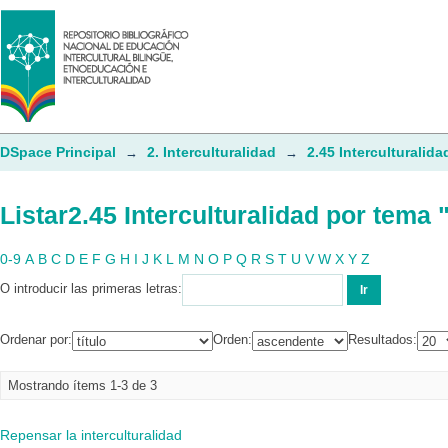
Listar2.45 Interculturalidad por tema
DSpace Principal
2. Interculturalidad
2.45 Interculturalida
→
→
Listar2.45 Interculturalidad por tema
0-9
A
B
C
D
E
F
G
H
I
J
K
L
M
N
O
P
Q
R
S
T
U
V
W
X
Y
Z
O introducir las primeras letras:
Ordenar por:
Orden:
Resultados:
Mostrando ítems 1-3 de 3
Repensar la interculturalidad