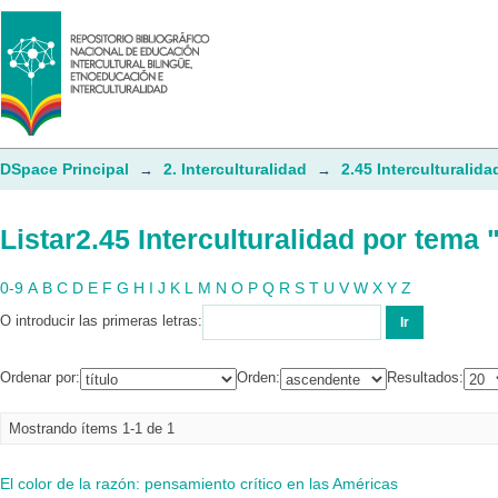
Listar2.45 Interculturalidad por tema 
DSpace Principal
2. Interculturalidad
2.45 Interculturalida
→
→
Listar2.45 Interculturalidad por tema 
0-9
A
B
C
D
E
F
G
H
I
J
K
L
M
N
O
P
Q
R
S
T
U
V
W
X
Y
Z
O introducir las primeras letras:
Ordenar por:
Orden:
Resultados:
Mostrando ítems 1-1 de 1
El color de la razón: pensamiento crítico en las Américas