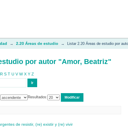
estudio por autor "Amor, Beatriz"
idad
2.20 Áreas de estudio
→
→
Listar 2.20 Áreas de estudio por auto
estudio por autor "Amor, Beatriz"
R
S
T
U
V
W
X
Y
Z
:
Resultados:
ntes de resistir, (re) existir y (re) vivir