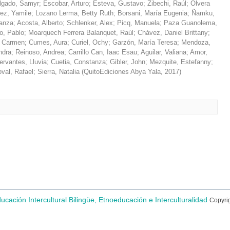
lgado, Samyr
;
Escobar, Arturo
;
Esteva, Gustavo
;
Zibechi, Raúl
;
Olvera
ñez, Yamile
;
Lozano Lerma, Betty Ruth
;
Borsani, María Eugenia
;
Ñamku,
ranza
;
Acosta, Alberto
;
Schlenker, Alex
;
Picq, Manuela
;
Paza Guanolema,
o, Pablo
;
Moarquech Ferrera Balanquet, Raúl
;
Chávez, Daniel Brittany
;
, Carmen
;
Cumes, Aura
;
Curiel, Ochy
;
Garzón, María Teresa
;
Mendoza,
ndra
;
Reinoso, Andrea
;
Carrillo Can, Iaac Esau
;
Aguilar, Valiana
;
Amor,
ervantes, Lluvia
;
Cuetia, Constanza
;
Gibler, John
;
Mezquite, Estefanny
;
val, Rafael
;
Sierra, Natalia
(
QuitoEdiciones Abya Yala
,
2017
)
ducación Intercultural Bilingüe, Etnoeducación e Interculturalidad
Copyri