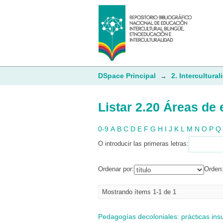
Listar 2.20 Áreas de 
DSpace Principal
2. Intercultural
→
Listar 2.20 Áreas de 
0-9
A
B
C
D
E
F
G
H
I
J
K
L
M
N
O
P
Q
O introducir las primeras letras:
Ordenar por:
Orden
Mostrando ítems 1-1 de 1
Pedagogías decoloniales: prácticas insurge