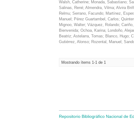
Walsh, Catherine
;
Monada, Sabastiano
;
Sa
Salinas, René
;
Almendra, Vilma
;
Alvira Bri
Relmu
;
Serrano, Facundo
;
Martínez, Espe
Manuel
;
Pérez Guartambel, Carlos
;
Quinter
Mignoo, Walter
;
Vázquez, Rolando
;
Cariño
Bienvenida
;
Ochoa, Karina
;
Londoño, Aleja
Beatriz
;
Astelarra, Tomas
;
Blanco, Hugo
;
C
Gutiérrez, Alonso
;
Rozental, Manuel
;
Sando
Mostrando ítems 1-1 de 1
Repositorio Bibliográfico Nacional de E