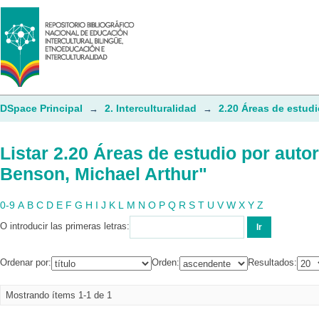
Listar 2.20 Áreas de estudio por aut
DSpace Principal
2. Interculturalidad
2.20 Áreas de estudi
→
→
Listar 2.20 Áreas de estudio por auto
Benson, Michael Arthur"
0-9
A
B
C
D
E
F
G
H
I
J
K
L
M
N
O
P
Q
R
S
T
U
V
W
X
Y
Z
O introducir las primeras letras:
Ordenar por:
Orden:
Resultados:
Mostrando ítems 1-1 de 1